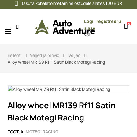
Tasuta kohaletoimetamine ostudele alates 100 EUR
Logi
registreeru
0
sisse
Toggle
☰
või
navigation
Esileht
Veljed ja rehvid
Veljed
Alloy wheel MR139 Rf11 Satin Black Motegi Racing
Alloy wheel MR139 Rf11 Satin
Black Motegi Racing
TOOTJA:
MOTEGI RACING