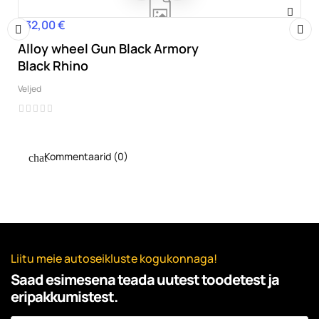
432,00 €
Hind
Alloy wheel Gun Black Armory
‹
›
Black Rhino
Veljed
Kommentaarid (0)
Liitu meie autoseikluste kogukonnaga!
Saad esimesena teada uutest toodetest ja
eripakkumistest.