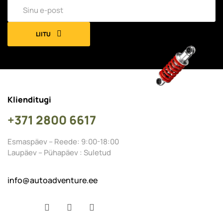
LIITU
Klienditugi
+371 2800 6617
Esmaspäev – Reede: 9:00-18:00
Laupäev – Pühapäev : Suletud
info@autoadventure.ee
Facebook
YouTube
Instagram