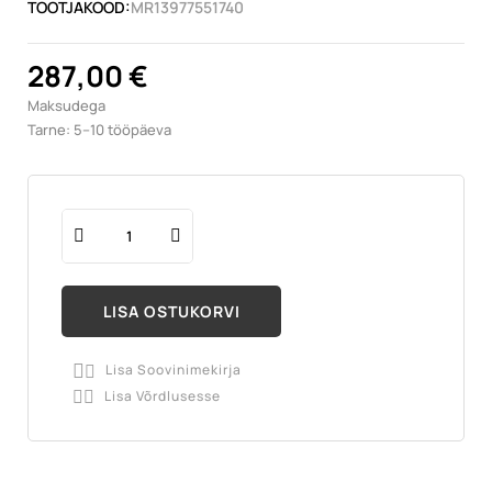
TOOTJAKOOD:
MR13977551740
287,00 €
Maksudega
Tarne: 5–10 tööpäeva
LISA OSTUKORVI
Lisa Soovinimekirja

Lisa Võrdlusesse
