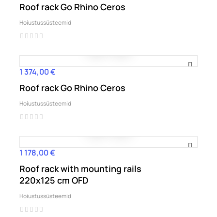
Roof rack Go Rhino Ceros
Hoiustussüsteemid
1 374,00 €
Hind
Roof rack Go Rhino Ceros
Hoiustussüsteemid
1 178,00 €
Hind
Roof rack with mounting rails
220x125 cm OFD
Hoiustussüsteemid