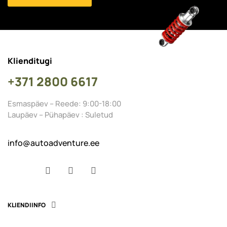
Klienditugi
+371 2800 6617
Esmaspäev – Reede: 9:00-18:00
Laupäev – Pühapäev : Suletud
info@autoadventure.ee
Facebook
YouTube
Instagram
KLIENDIINFO
