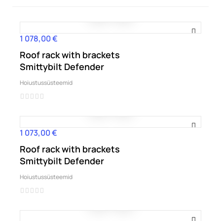
1 078,00 €
Hind
Roof rack with brackets
Smittybilt Defender
Hoiustussüsteemid
1 073,00 €
Hind
Roof rack with brackets
Smittybilt Defender
Hoiustussüsteemid