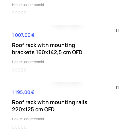
Hoiustussüsteemid
1 007,00 €
Hind
Roof rack with mounting
brackets 160x142,5 cm OFD
Hoiustussüsteemid
1 195,00 €
Hind
Roof rack with mounting rails
220x125 cm OFD
Hoiustussüsteemid