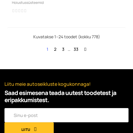
Hoiustussüsteemid
Kuvatakse 1–24 toodet (kokku 778)
1
2
3
…
33
Liitu meie autoseikluste kogukonnaga!
Saad esimesena teada uutest toodetest ja
eripakkumistest.
LIITU