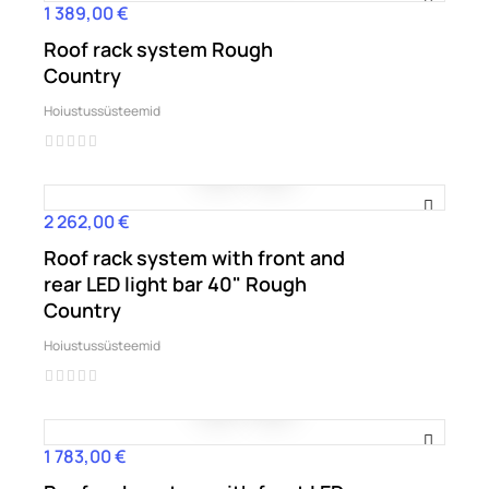
1 389,00 €
Hind
Roof rack system Rough
Country
Hoiustussüsteemid
2 262,00 €
Hind
Roof rack system with front and
rear LED light bar 40" Rough
Country
Hoiustussüsteemid
1 783,00 €
Hind