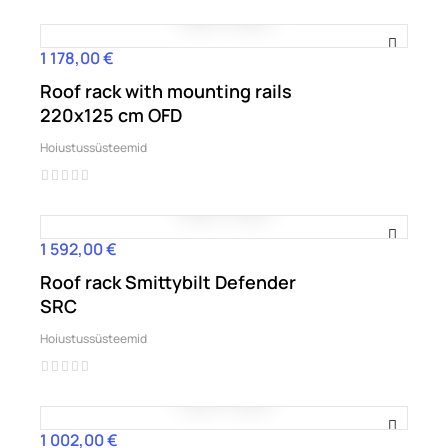
1 178,00 €
Hind
Roof rack with mounting rails
220x125 cm OFD
Hoiustussüsteemid
1 592,00 €
Hind
Roof rack Smittybilt Defender
SRC
Hoiustussüsteemid
1 002,00 €
Hind