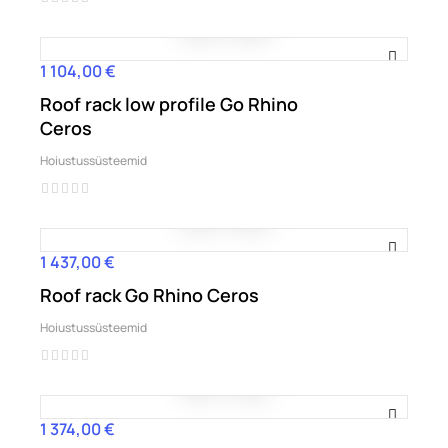
1 104,00 €
Hind
Roof rack low profile Go Rhino
Ceros
Hoiustussüsteemid
1 437,00 €
Hind
Roof rack Go Rhino Ceros
Hoiustussüsteemid
1 374,00 €
Hind