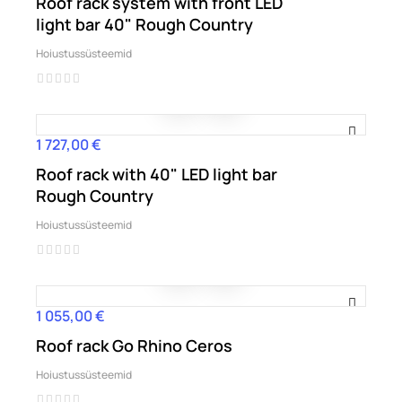
Roof rack system with front LED
light bar 40" Rough Country
Hoiustussüsteemid
1 727,00 €
Hind
Roof rack with 40" LED light bar
Rough Country
Hoiustussüsteemid
1 055,00 €
Hind
Roof rack Go Rhino Ceros
Hoiustussüsteemid