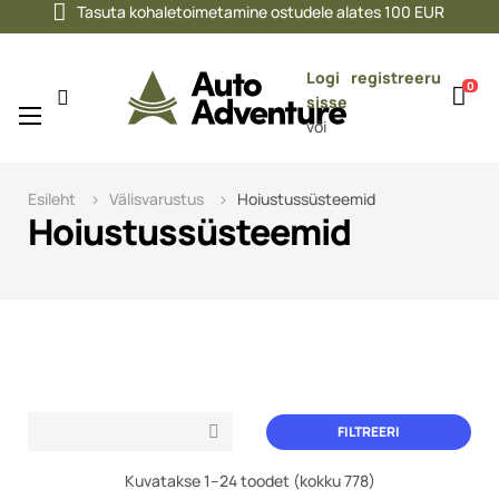
Tasuta kohaletoimetamine ostudele alates 100 EUR
Logi
registreeru
0
sisse
Toggle
☰
või
navigation
Esileht
Välisvarustus
Hoiustussüsteemid
Hoiustussüsteemid
FILTREERI

Kuvatakse 1–24 toodet (kokku 778)