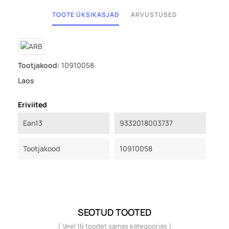
TOOTE ÜKSIKASJAD
ARVUSTUSED
Tootjakood:
10910058
Laos
Eriviited
Ean13
9332018003737
Tootjakood
10910058
SEOTUD TOOTED
( Veel 16 toodet samas kategoorias )