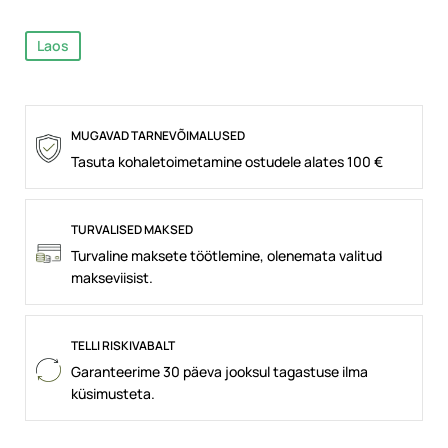
Laos
MUGAVAD TARNEVÕIMALUSED
Tasuta kohaletoimetamine ostudele alates 100 €
TURVALISED MAKSED
Turvaline maksete töötlemine, olenemata valitud
makseviisist.
TELLI RISKIVABALT
Garanteerime 30 päeva jooksul tagastuse ilma
küsimusteta.