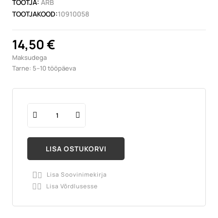
TOOTJA:
ARB
TOOTJAKOOD:
10910058
14,50 €
Maksudega
Tarne: 5–10 tööpäeva
LISA OSTUKORVI
Lisa Soovinimekirja

Lisa Võrdlusesse
