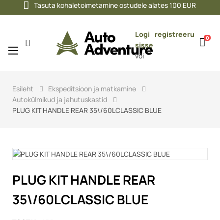
Tasuta kohaletoimetamine ostudele alates 100 EUR
Logi
registreeru
0
sisse
Toggle
☰
või
navigation
Esileht
Ekspeditsioon ja matkamine
Autokülmikud ja jahutuskastid
PLUG KIT HANDLE REAR 35\/60LCLASSIC BLUE
PLUG KIT HANDLE REAR
35\/60LCLASSIC BLUE