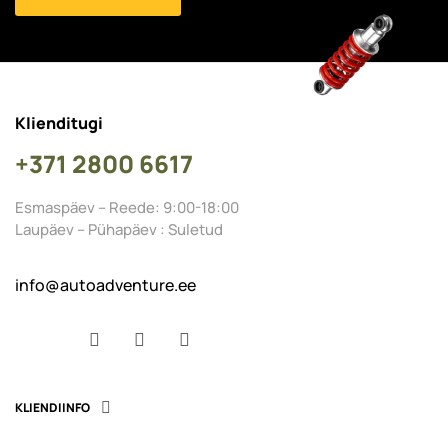
Klienditugi
+371 2800 6617
Esmaspäev – Reede: 9:00-18:00
Laupäev – Pühapäev : Suletud
info@autoadventure.ee
Facebook
YouTube
Instagram
KLIENDIINFO
