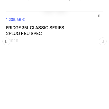
1 205,46 €
Hind
FRIDGE 35L CLASSIC SERIES
2PLUG F EU SPEC
‹
›