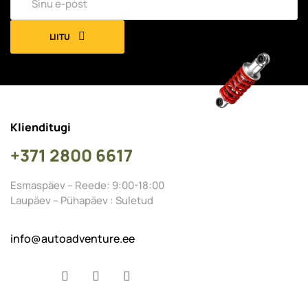
LIITU
Klienditugi
+371 2800 6617
Esmaspäev – Reede: 9:00-18:00
Laupäev – Pühapäev : Suletud
info@autoadventure.ee
Facebook
YouTube
Instagram