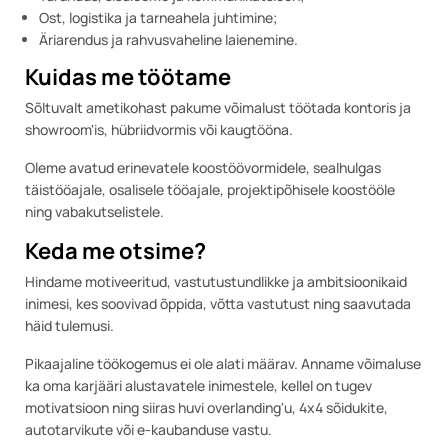
Ost, logistika ja tarneahela juhtimine;
Äriarendus ja rahvusvaheline laienemine.
Kuidas me töötame
Sõltuvalt ametikohast pakume võimalust töötada kontoris ja
showroom'is, hübriidvormis või kaugtööna.
Oleme avatud erinevatele koostöövormidele, sealhulgas
täistööajale, osalisele tööajale, projektipõhisele koostööle
ning vabakutselistele.
Keda me otsime?
Hindame motiveeritud, vastutustundlikke ja ambitsioonikaid
inimesi, kes soovivad õppida, võtta vastutust ning saavutada
häid tulemusi.
Pikaajaline töökogemus ei ole alati määrav. Anname võimaluse
ka oma karjääri alustavatele inimestele, kellel on tugev
motivatsioon ning siiras huvi overlanding'u, 4x4 sõidukite,
autotarvikute või e-kaubanduse vastu.