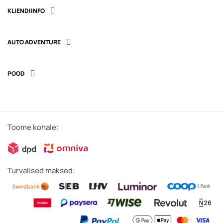
KLIENDIINFO

AUTO ADVENTURE

POOD

Toome kohale:
Turvalised maksed: