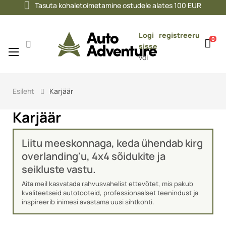
Tasuta kohaletoimetamine ostudele alates 100 EUR
Logi
registreeru
0
sisse
Toggle
☰
või
navigation
Esileht
Karjäär
Karjäär
Liitu meeskonnaga, keda ühendab kirg
overlanding'u, 4x4 sõidukite ja
seikluste vastu.
Aita meil kasvatada rahvusvahelist ettevõtet, mis pakub
kvaliteetseid autotooteid, professionaalset teenindust ja
inspireerib inimesi avastama uusi sihtkohti.