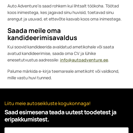
Auto Adventure'is saad rohkem kui lihtsalt töökoha. Töötad
koos inimestega, kes jagavad sinu huvisid, toetavad sinu
arengut ja usuvad, et ettevõte kasvab koos oma inimestega.
Saada meile oma
kandideerimisavaldus
Kui soovid kandideerida avaldatud ametikohale või saata
avatud kandideerimise, saada oma CV ja lühike
enesetutvustus aadressile:
info@autoadventure.ee
.
Palume märkida e-kirja teemareale ametikoht või valdkond,
mille vastu huvi tunned.
Liitu meie autoseikluste kogukonnaga!
Saad esimesena teada uutest toodetest ja
eripakkumistest.