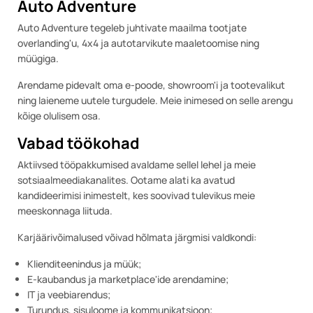
Auto Adventure
Auto Adventure tegeleb juhtivate maailma tootjate
overlanding'u, 4x4 ja autotarvikute maaletoomise ning
müügiga.
Arendame pidevalt oma e-poode, showroom'i ja tootevalikut
ning laieneme uutele turgudele. Meie inimesed on selle arengu
kõige olulisem osa.
Vabad töökohad
Aktiivsed tööpakkumised avaldame sellel lehel ja meie
sotsiaalmeediakanalites. Ootame alati ka avatud
kandideerimisi inimestelt, kes soovivad tulevikus meie
meeskonnaga liituda.
Karjäärivõimalused võivad hõlmata järgmisi valdkondi:
Klienditeenindus ja müük;
E-kaubandus ja marketplace'ide arendamine;
IT ja veebiarendus;
Turundus, sisuloome ja kommunikatsioon;