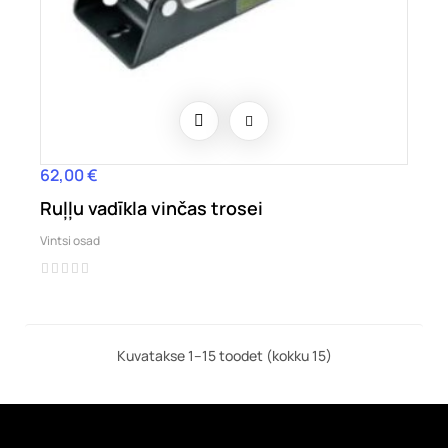
62,00 €
Hind
Ruļļu vadīkla vinčas trosei
Vintsi osad
Kuvatakse 1–15 toodet (kokku 15)