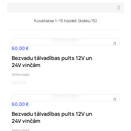

Kuvatakse 1–15 toodet (kokku 15)
60,00 €
Hind
Bezvadu tālvadības pults 12V un
24V vinčām
Vintsi osad
60,00 €
Hind
Bezvadu tālvadības pults 12V un
24V vinčām
Vintsi osad