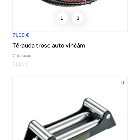
71,00 €
Hind
Tērauda trose auto vinčām
Vintsi osad