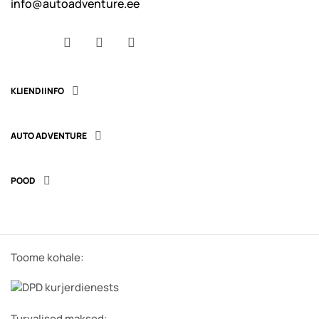
info@autoadventure.ee
Facebook
YouTube
Instagram
KLIENDIINFO

AUTO ADVENTURE

POOD

Toome kohale:
Turvalised maksed: