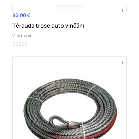
82,00 €
Hind
Tērauda trose auto vinčām
Vintsi osad