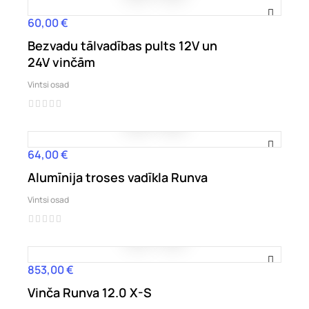
60,00 €
Hind
Bezvadu tālvadības pults 12V un
24V vinčām
Vintsi osad
64,00 €
Hind
Alumīnija troses vadīkla Runva
Vintsi osad
853,00 €
Hind
Vinča Runva 12.0 X-S