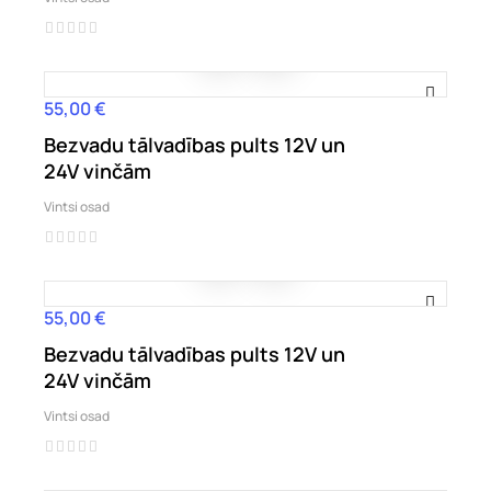
55,00 €
Hind
Bezvadu tālvadības pults 12V un
24V vinčām
Vintsi osad
55,00 €
Hind
Bezvadu tālvadības pults 12V un
24V vinčām
Vintsi osad