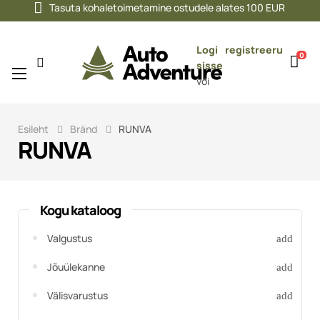
Tasuta kohaletoimetamine ostudele alates 100 EUR
Logi
registreeru
0
sisse
Toggle
☰
või
navigation
Esileht
Bränd
RUNVA
RUNVA
Kogu kataloog
Valgustus
Jõuülekanne
Välisvarustus