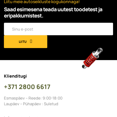
Liitu meie autoseikluste kogukonnaga!
Saad esimesena teada uutest toodetest ja
eripakkumistest.
LIITU
Klienditugi
+371 2800 6617
Esmaspäev – Reede: 9:00-18:00
Laupäev – Pühapäev : Suletud