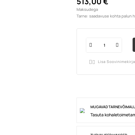
513,00 €
Maksudega
Tarne: saadavuse kohta palun hel
Lisa Soovinimekirj

MUGAVAD TARNEVÕIMAL
Tasuta kohaletoimetam