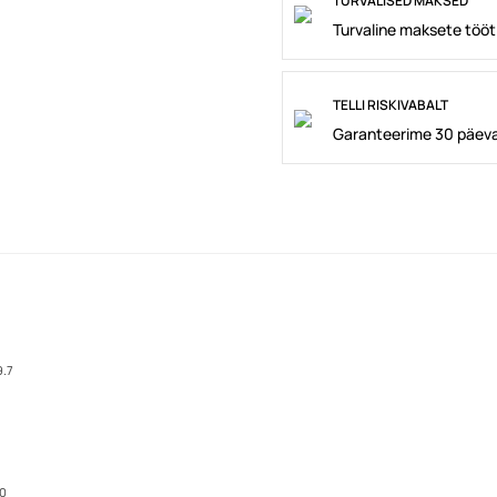
TURVALISED MAKSED
Turvaline maksete tööt
TELLI RISKIVABALT
Garanteerime 30 päeva
9.7
10