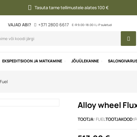
Tasuta tarne tellimustele alates 100 €
VAJAD ABI?
+371 2800 6617
E–R 9.00–18.00 | L–P suletud
EKSPEDITSIOON JA MATKAMINE
JÕUÜLEKANNE
SALONGIVARU
Fuel
Alloy wheel Flu
TOOTJA:
FUEL
TOOTJAKOOD:
F