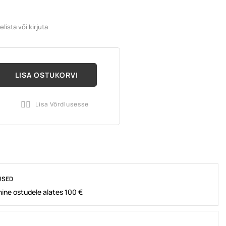
ista või kirjuta
LISA OSTUKORVI
a
Lisa Võrdlusesse

USED
ine ostudele alates 100 €