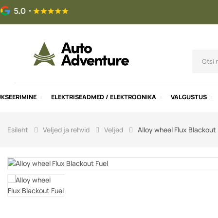
UKSEERIMINE
ELEKTRISEADMED / ELEKTROONIKA
VALGUSTUS
Esileht
Veljed ja rehvid
Veljed
Alloy wheel Flux Blackout 