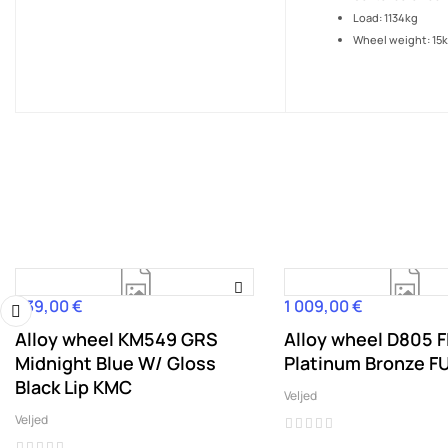
Load: 1134kg
Wheel weight: 15
439,00 €
1 009,00 €
Hind
Hind
Alloy wheel KM549 GRS
Alloy wheel D805 
‹
Midnight Blue W/ Gloss
Platinum Bronze F
Black Lip KMC
Veljed
Veljed