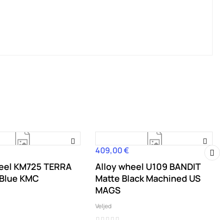
409,00 €
Hind
heel KM725 TERRA
Alloy wheel U109 BANDIT
›
 Blue KMC
Matte Black Machined US
MAGS
Veljed