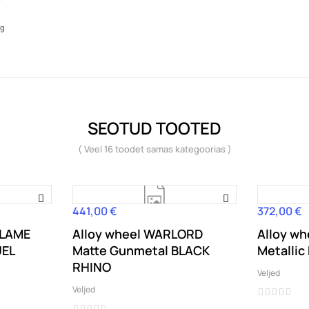
kg
SEOTUD TOOTED
( Veel 16 toodet samas kategoorias )
441,00 €
372,00 €
Hind
Hind
FLAME
Alloy wheel WARLORD
Alloy w
UEL
Matte Gunmetal BLACK
Metallic
RHINO
Veljed
Veljed