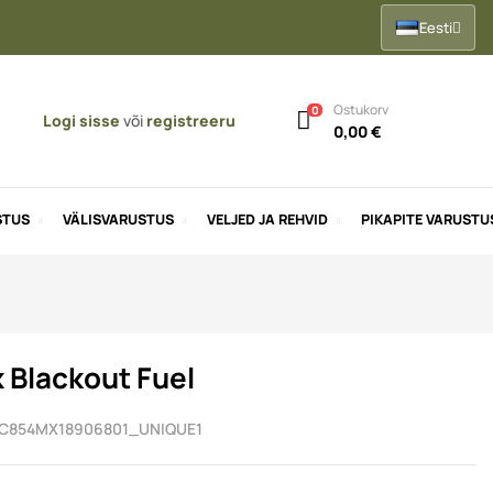
Eesti
Ostukorv
0
Logi sisse
või
registreeru
0,00 €
STUS
VÄLISVARUSTUS
VELJED JA REHVID
PIKAPITE VARUSTU
x Blackout Fuel
C854MX18906801_UNIQUE1