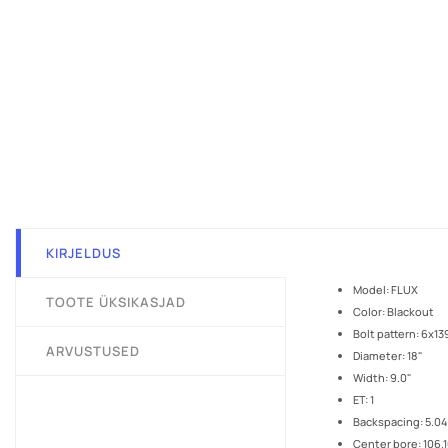
KIRJELDUS
Model: FLUX
TOOTE ÜKSIKASJAD
Color: Blackout
Bolt pattern: 6x13
ARVUSTUSED
Diameter: 18"
Width: 9.0"
ET: 1
Backspacing: 5.04
Center bore: 106.