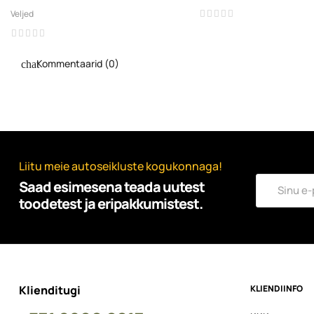
Veljed
Kommentaarid (0)
Liitu meie autoseikluste kogukonnaga!
Saad esimesena teada uutest
toodetest ja eripakkumistest.
Klienditugi
KLIENDIINFO