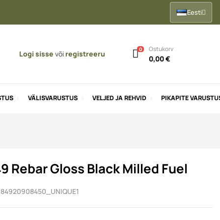
Eesti
Ostukorv
0
Logi sisse
või
registreeru
0,00 €
STUS
VÄLISVARUSTUS
VELJED JA REHVID
PIKAPITE VARUSTU
9 Rebar Gloss Black Milled Fuel
84920908450_UNIQUE1