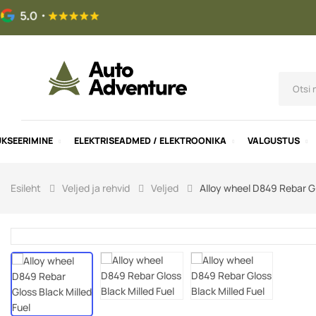
UKSEERIMINE
ELEKTRISEADMED / ELEKTROONIKA
VALGUSTUS
Esileht
Veljed ja rehvid
Veljed
Alloy wheel D849 Rebar Gl