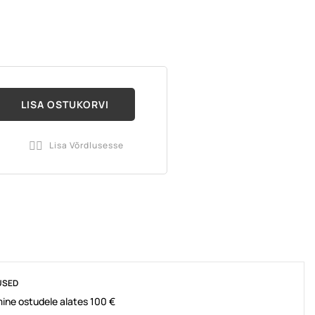
LISA OSTUKORVI
a
Lisa Võrdlusesse

USED
ine ostudele alates 100 €