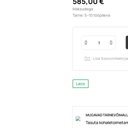
585,00 €
Maksudega
Tarne: 5–10 tööpäeva
Lisa Soovinimekirj

Laos
MUGAVAD TARNEVÕIMAL
Tasuta kohaletoimetam