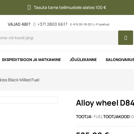
Tasuta tarne tellimustele alates 100 €
VAJAD ABI?
+371 2800 6617
E–R 9.00–18.00 | L–P suletud
EKSPEDITSIOON JA MATKAMINE
JÕUÜLEKANNE
SALONGIVARU
oss Black Milled Fuel
Alloy wheel D84
TOOTJA:
FUEL
TOOTJAKOOD:
D