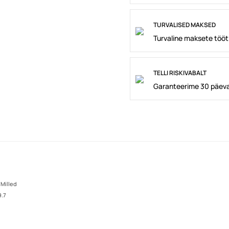
TURVALISED MAKSED
Turvaline maksete tööt
TELLI RISKIVABALT
Garanteerime 30 päeva
 Milled
9.7