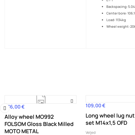
Backspacing: 5.04
Center bore: 106.
Load: 1134kg
Wheel weight: 20
109,00 €
Hind
336,00 €
Hind
Long wheel lug nut
Alloy wheel MO992
‹
set M14x1,5 OFD
FOLSOM Gloss Black Milled
MOTO METAL
Veljed