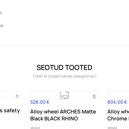
10
kg
SEOTUD TOOTED
( Veel 16 toodet samas kategoorias )
528,00 €
804,00 €
Hind
Hind
s safety
Alloy wheel ARCHES Matte
Alloy w
Black BLACK RHINO
Chrome
Veljed
Veljed