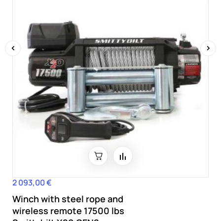
‹
›
2 093,00 €
Hind
Winch with steel rope and
wireless remote 17500 lbs