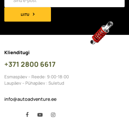
LIITU
Klienditugi
+371 2800 6617
Esmaspäev – Reede: 9:00-18:00
Laupäev – Pühapäev : Suletud
info@autoadventure.ee
Facebook
YouTube
Instagram