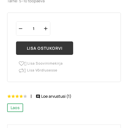
Tarne: 5–10 tööpäeva
LISA OSTUKORVI
Lisa Soovinimekirja

Lisa Võrdlusesse

Loe arvustusi (
1
)

Laos