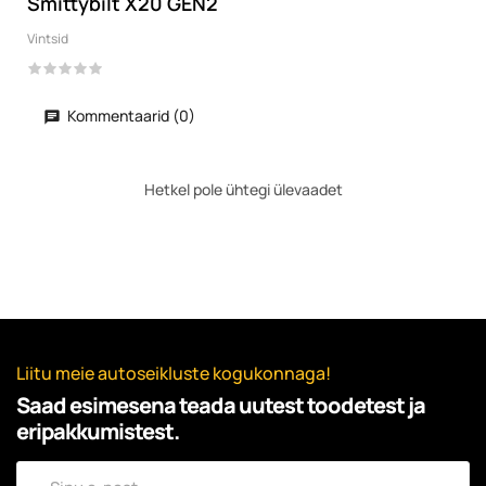
Smittybilt X20 GEN2
Vintsid
Kommentaarid (0)
Hetkel pole ühtegi ülevaadet
Liitu meie autoseikluste kogukonnaga!
Saad esimesena teada uutest toodetest ja
eripakkumistest.