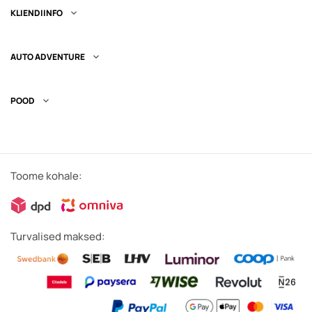
KLIENDIINFO

AUTO ADVENTURE

POOD

Toome kohale:
Turvalised maksed: