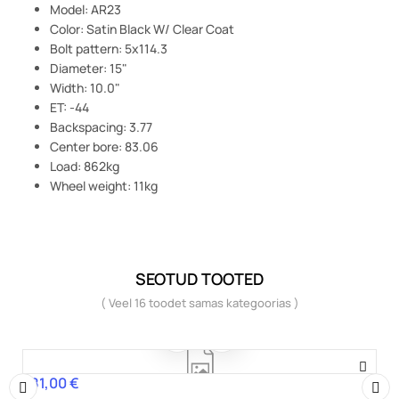
Model: AR23
Color: Satin Black W/ Clear Coat
Bolt pattern: 5x114.3
Diameter: 15"
Width: 10.0"
ET: -44
Backspacing: 3.77
Center bore: 83.06
Load: 862kg
Wheel weight: 11kg
SEOTUD TOOTED
( Veel 16 toodet samas kategoorias )
281,00 €
Hind