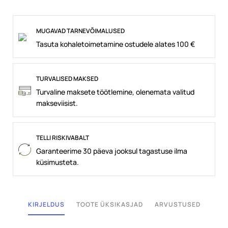
MUGAVAD TARNEVÕIMALUSED
Tasuta kohaletoimetamine ostudele alates 100 €
TURVALISED MAKSED
Turvaline maksete töötlemine, olenemata valitud
makseviisist.
TELLI RISKIVABALT
Garanteerime 30 päeva jooksul tagastuse ilma
küsimusteta.
KIRJELDUS
TOOTE ÜKSIKASJAD
ARVUSTUSED