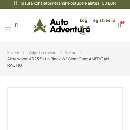
Tasuta kohaletoimetamine ostudele alates 100 EUR
Logi
registreeru
0
sisse
Toggle
☰
või
navigation
Esileht
Veljed ja rehvid
Veljed
Alloy wheel AR23 Satin Black W/ Clear Coat AMERICAN
RACING