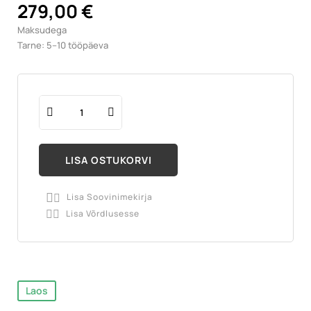
279,00 €
Maksudega
Tarne: 5–10 tööpäeva
LISA OSTUKORVI
Lisa Soovinimekirja

Lisa Võrdlusesse

Laos