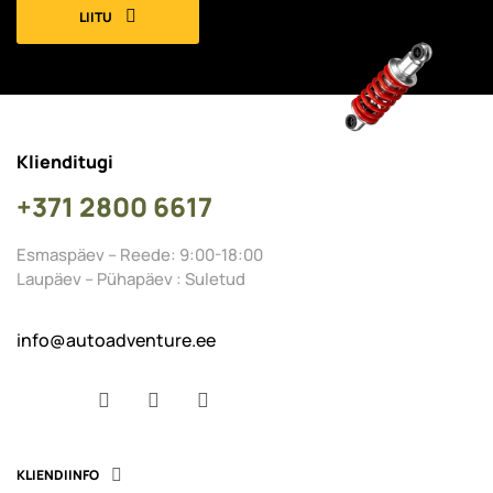
LIITU
Klienditugi
+371 2800 6617
Esmaspäev – Reede: 9:00-18:00
Laupäev – Pühapäev : Suletud
info@autoadventure.ee
Facebook
YouTube
Instagram
KLIENDIINFO
