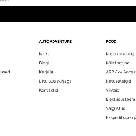
AUTO ADVENTURE
POOD
Meist
Kogu kataloog
Blogi
Kõik tootjad
mused
Karjäär
ARB 4x4 Acces
Liitu uudiskirjaga
Katusetelgid
Kontaktid
Vintsid
Elektrisüsteem
Valgustus
Ekspeditsioon 