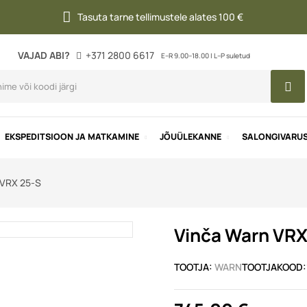
Tasuta tarne tellimustele alates 100 €
VAJAD ABI?
+371 2800 6617
E–R 9.00–18.00 | L–P suletud
EKSPEDITSIOON JA MATKAMINE
JÕUÜLEKANNE
SALONGIVARU
 VRX 25-S
Vinča Warn VRX
TOOTJA:
WARN
TOOTJAKOOD: