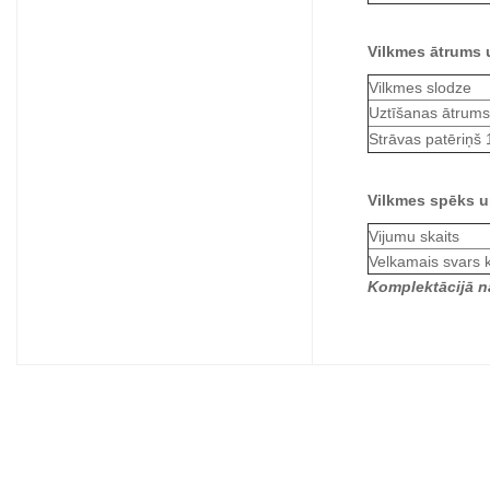
Vilkmes ātrums u
Vilkmes slodze
Uztīšanas ātrums
Strāvas patēriņš
Vilkmes spēks u
Vijumu skaits
Velkamais svars 
Komplektācijā n