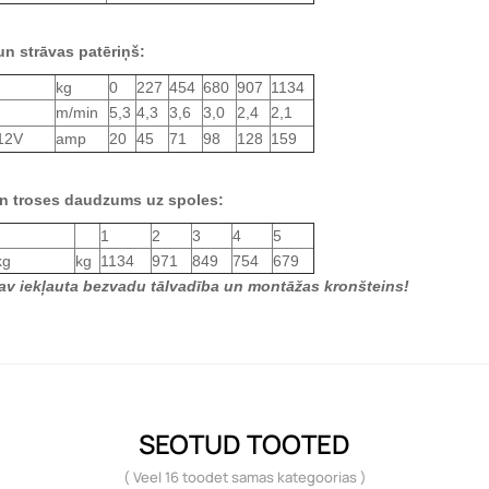
n strāvas patēriņš:
kg
0
227
454
680
907
1134
m/min
5,3
4,3
3,6
3,0
2,4
2,1
 12V
amp
20
45
71
98
128
159
n troses daudzums uz spoles:
1
2
3
4
5
kg
kg
1134
971
849
754
679
av iekļauta bezvadu tālvadība un montāžas kronšteins!
SEOTUD TOOTED
( Veel 16 toodet samas kategoorias )