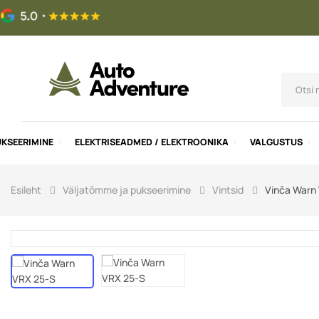
UKSEERIMINE
ELEKTRISEADMED / ELEKTROONIKA
VALGUSTUS
Esileht
Väljatõmme ja pukseerimine
Vintsid
Vinča Warn