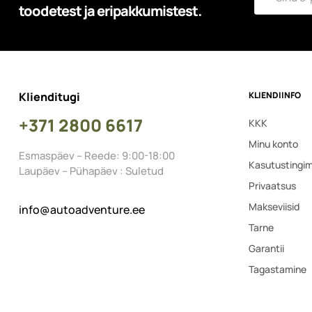
toodetest ja eripakkumistest.
Klienditugi
KLIENDIINFO
+371 2800 6617
KKK
Minu konto
Esmaspäev – Reede: 9:00-18:00
Kasutustingi
Laupäev – Pühapäev : Suletud
Privaatsus
Makseviisid
info@autoadventure.ee
Tarne
Garantii
Tagastamine