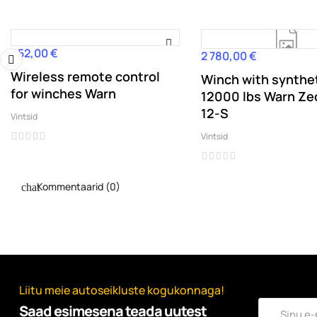
452,00 €
Hind
2 780,00 €
Hind
Wireless remote control
Winch with synthet
‹
for winches Warn
12000 lbs Warn Ze
12-S
Vintsid
Vintsid
Kommentaarid (0)
Liitu meie autoseikluste kogukonnaga!
Saad esimesena teada uutest