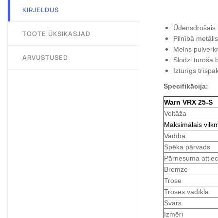
KIRJELDUS
Ūdensdrošais 
TOOTE ÜKSIKASJAD
Pilnībā metālis
Melns pulverkr
ARVUSTUSED
Slodzi turoša 
Izturīgs trīsp
Specifikācija:
Warn VRX 25-S
Voltāža
Maksimālais vilk
Vadība
Spēka pārvads
Pārnesuma attiec
Bremze
Trose
Troses vadīkla
Svars
Izmēri