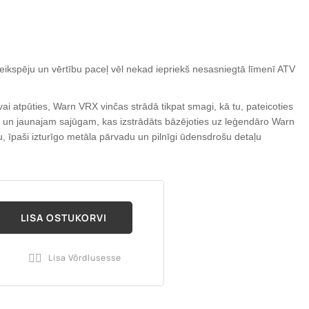
 veikspēju un vērtību paceļ vēl nekad iepriekš nesasniegtā līmenī ATV
 vai atpūties, Warn VRX vinčas strādā tikpat smagi, kā tu, pateicoties
la un jaunajam sajūgam, kas izstrādāts bāzējoties uz leģendāro Warn
, īpaši izturīgo metāla pārvadu un pilnīgi ūdensdrošu detaļu
LISA OSTUKORVI
a
Lisa Võrdlusesse
