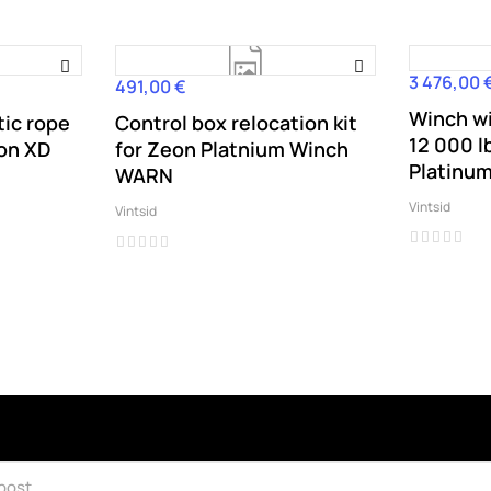
3 476,00 
Hind
491,00 €
Hind
Winch wi
ic rope
Control box relocation kit
12 000 l
on XD
for Zeon Platnium Winch
Platinu
WARN
Vintsid
Vintsid