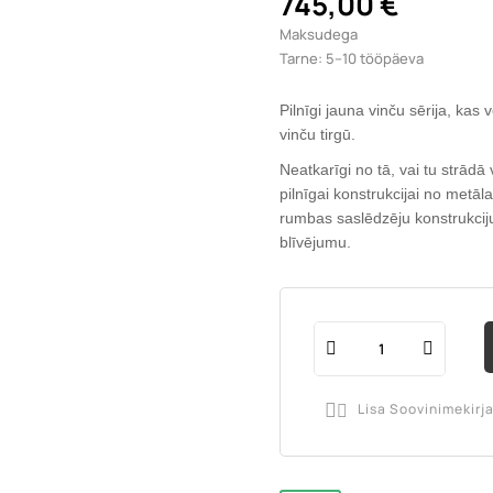
745,00 €
Maksudega
Tarne: 5–10 tööpäeva
Pilnīgi jauna vinču sērija, kas
vinču tirgū.
Neatkarīgi no tā, vai tu strādā
pilnīgai konstrukcijai no metā
rumbas saslēdzēju konstrukciju
blīvējumu.
Lisa Soovinimekirj
