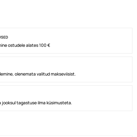
USED
ine ostudele alates 100 €
lemine, olenemata valitud makseviisist.
 jooksul tagastuse ilma küsimusteta.