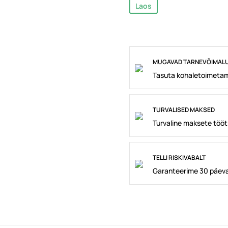
Laos
MUGAVAD TARNEVÕIMAL
Tasuta kohaletoimetam
TURVALISED MAKSED
Turvaline maksete tööt
TELLI RISKIVABALT
Garanteerime 30 päeva