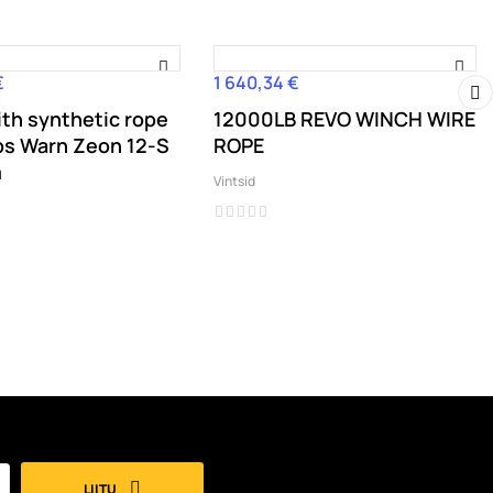
€
1 640,34 €
Hind
th synthetic rope
12000LB REVO WINCH WIRE
›
bs Warn Zeon 12-S
ROPE
m
Vintsid
LIITU