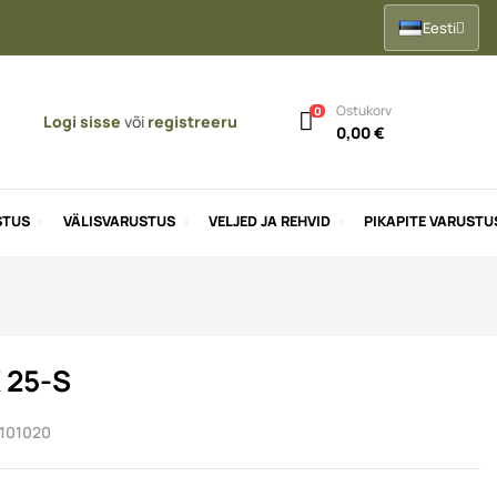
Eesti
Ostukorv
0
Logi sisse
või
registreeru
0,00 €
STUS
VÄLISVARUSTUS
VELJED JA REHVID
PIKAPITE VARUSTU
 25-S
101020