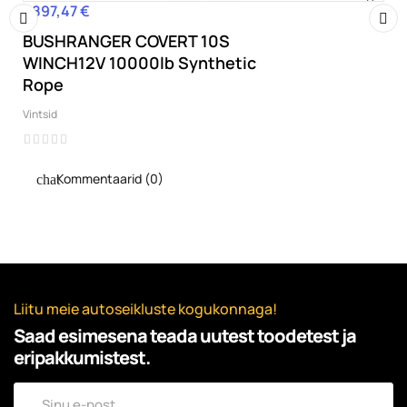
1 897,47 €
Hind
BUSHRANGER COVERT 10S
‹
›
WINCH12V 10000lb Synthetic
Rope
Vintsid
Kommentaarid (0)
Liitu meie autoseikluste kogukonnaga!
Saad esimesena teada uutest toodetest ja
eripakkumistest.