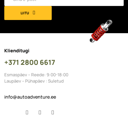
LIITU
Klienditugi
+371 2800 6617
Esmaspäev – Reede: 9:00-18:00
Laupäev – Pühapäev : Suletud
info@autoadventure.ee
Facebook
YouTube
Instagram