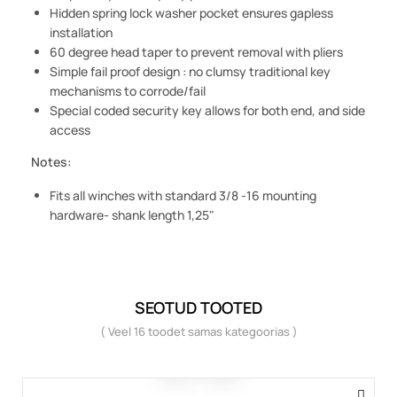
Hidden spring lock washer pocket ensures gapless
installation
60 degree head taper to prevent removal with pliers
Simple fail proof design : no clumsy traditional key
mechanisms to corrode/fail
Special coded security key allows for both end, and side
access
Notes:
Fits all winches with standard 3/8 -16 mounting
hardware- shank length 1,25"
SEOTUD TOOTED
( Veel 16 toodet samas kategoorias )