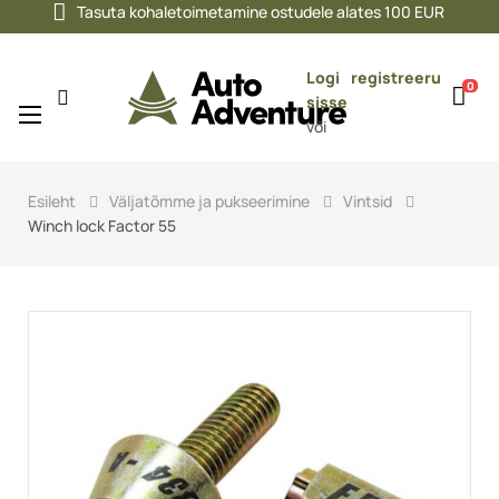
Tasuta kohaletoimetamine ostudele alates 100 EUR
Logi
registreeru
0
sisse
Toggle
☰
või
navigation
Esileht
Väljatõmme ja pukseerimine
Vintsid
Winch lock Factor 55