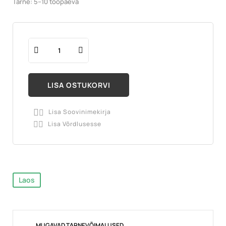
Tarne: 5–10 tööpäeva
LISA OSTUKORVI
Lisa Soovinimekirja

Lisa Võrdlusesse

Laos
MUGAVAD TARNEVÕIMALUSED