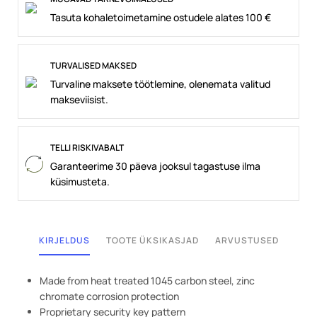
Tasuta kohaletoimetamine ostudele alates 100 €
TURVALISED MAKSED
Turvaline maksete töötlemine, olenemata valitud
makseviisist.
TELLI RISKIVABALT
Garanteerime 30 päeva jooksul tagastuse ilma
küsimusteta.
KIRJELDUS
TOOTE ÜKSIKASJAD
ARVUSTUSED
Made from heat treated 1045 carbon steel, zinc
chromate corrosion protection
Proprietary security key pattern