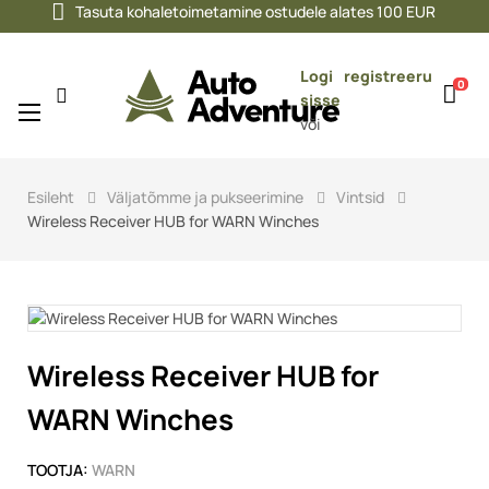
Tasuta kohaletoimetamine ostudele alates 100 EUR
Logi
registreeru
0
sisse
Toggle
☰
või
navigation
Esileht
Väljatõmme ja pukseerimine
Vintsid
Wireless Receiver HUB for WARN Winches
Wireless Receiver HUB for
WARN Winches
TOOTJA:
WARN