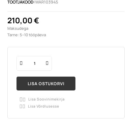
TOOTJAKOOD:
WAR103945
210,00 €
Maksudega
Tarne: 5–10 tööpäeva
LISA OSTUKORVI
Lisa Soovinimekirja

Lisa Võrdlusesse
