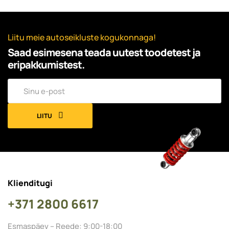
Liitu meie autoseikluste kogukonnaga!
Saad esimesena teada uutest toodetest ja
eripakkumistest.
LIITU
Klienditugi
+371 2800 6617
Esmaspäev – Reede: 9:00-18:00