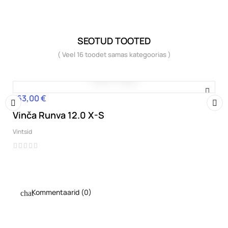
SEOTUD TOOTED
( Veel 16 toodet samas kategoorias )
763,00 €
Hind
Vinča Runva 12.0 X-S
‹
›
Vintsid
Kommentaarid (0)