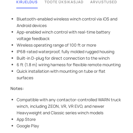
KIRJELDUS
TOOTE ÜKSIKASJAD
ARVUSTUSED
Bluetooth-enabled wireless winch control via iOS and
Android devices
App-enabled winch control with real-time battery
voltage feedback
Wireless operating range of 100 ft or more
IP68-rated waterproof, fully molded rugged housing
Built-in D-plug for direct connection to the winch
6 ft (1.8 m) wiring harness for flexible remote mounting
Quick installation with mounting on tube or flat
surfaces
Notes:
Compatible with any contactor-controlled WARN truck
winch, including ZEON, VR, VR EVO, and newer
Heavyweight and Classic series winch models
App Store
Google Play