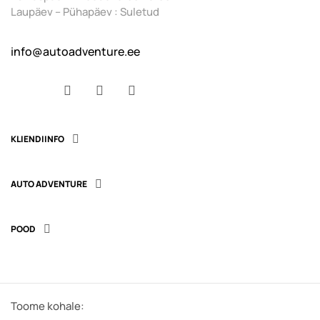
Laupäev – Pühapäev : Suletud
info@autoadventure.ee
Facebook
YouTube
Instagram
KLIENDIINFO

AUTO ADVENTURE

POOD

Toome kohale: